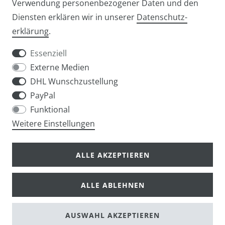
Verwendung personenbezogener Daten und den
Diensten erklären wir in unserer
Daten­schutz­
Widerrufs­recht
Widerrufs­formular
erklärung
.
Essenziell
Externe Medien
DHL Wunschzustellung
Impressum
Daten­schutz­erklärung
AGB
PayPal
Funktional
Weitere Einstellungen
info@taschen-tony.de
ALLE AKZEPTIEREN
ALLE ABLEHNEN
© Copyright 2026 | Alle Rechte vorbehalten.
AUSWAHL AKZEPTIEREN