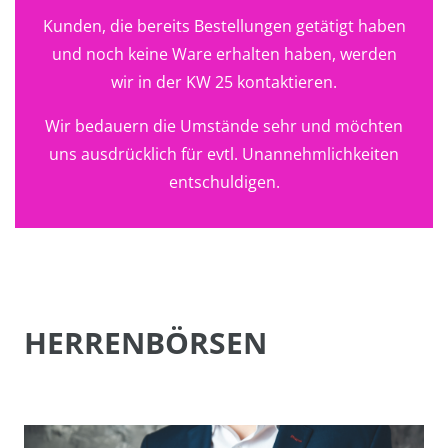
Kunden, die bereits Bestellungen getätigt haben
und noch keine Ware erhalten haben, werden
wir in der KW 25 kontaktieren.
Wir bedauern die Umstände sehr und möchten
uns ausdrücklich für evtl. Unannehmlichkeiten
entschuldigen.
HERRENBÖRSEN