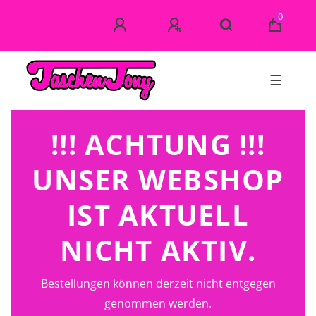
0
☰
!!! ACHTUNG !!!
UNSER WEBSHOP
IST AKTUELL
NICHT AKTIV.
Bestellungen können derzeit nicht entgegen
genommen werden.