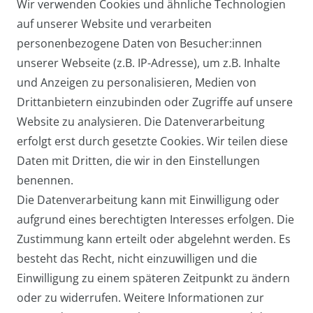
Wir verwenden Cookies und ähnliche Technologien
Standardgröße im Hochformat,
auf unserer Website und verarbeiten
Echtes Leder, RFID-Schutz
personenbezogene Daten von Besucher:innen
ab 19,95 € *
unserer Webseite (z.B. IP-Adresse), um z.B. Inhalte
und Anzeigen zu personalisieren, Medien von
Drittanbietern einzubinden oder Zugriffe auf unsere
Website zu analysieren. Die Datenverarbeitung
erfolgt erst durch gesetzte Cookies. Wir teilen diese
1
2
Daten mit Dritten, die wir in den Einstellungen
* inkl. ges. MwSt. zzgl.
Versandkosten
benennen.
Die Datenverarbeitung kann mit Einwilligung oder
aufgrund eines berechtigten Interesses erfolgen. Die
Zustimmung kann erteilt oder abgelehnt werden. Es
besteht das Recht, nicht einzuwilligen und die
Einwilligung zu einem späteren Zeitpunkt zu ändern
oder zu widerrufen. Weitere Informationen zur