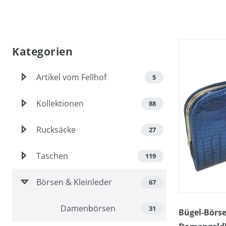
Kategorien
Artikel vom Fellhof
5
Kollektionen
88
Rucksäcke
27
Taschen
119
Börsen & Kleinleder
67
Damenbörsen
31
Bügel-Börs