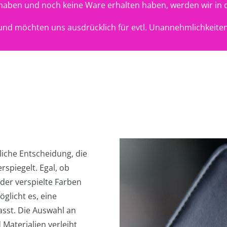
t haben und noch keine Ware erhalten haben, werden wir in 
nd möchten uns ausdrücklich für evtl. Unannehmlichkeiten
iche Entscheidung, die
rspiegelt. Egal, ob
der verspielte Farben
glicht es, eine
asst. Die Auswahl an
 Materialien verleiht