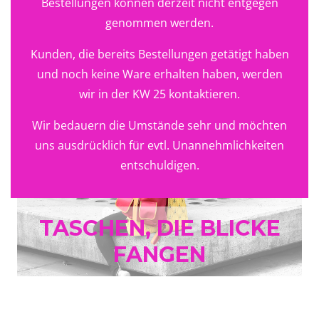
Bestellungen können derzeit nicht entgegen
genommen werden.
Kunden, die bereits Bestellungen getätigt haben
und noch keine Ware erhalten haben, werden
wir in der KW 25 kontaktieren.
Wir bedauern die Umstände sehr und möchten
uns ausdrücklich für evtl. Unannehmlichkeiten
entschuldigen.
TASCHEN, DIE BLICKE
FANGEN