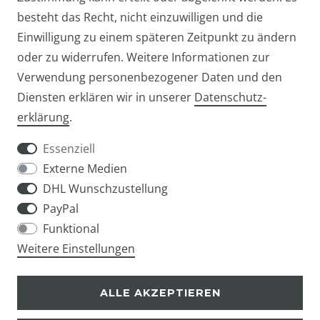
besteht das Recht, nicht einzuwilligen und die
* inkl. ges. MwSt. zzgl.
Versandkosten
Einwilligung zu einem späteren Zeitpunkt zu ändern
oder zu widerrufen. Weitere Informationen zur
Verwendung personenbezogener Daten und den
Diensten erklären wir in unserer
Daten­schutz­
Widerrufs­recht
Widerrufs­formular
erklärung
.
Essenziell
Externe Medien
DHL Wunschzustellung
Impressum
Daten­schutz­erklärung
AGB
PayPal
Funktional
Weitere Einstellungen
info@taschen-tony.de
ALLE AKZEPTIEREN