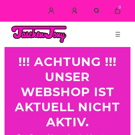
0
☰
!!! ACHTUNG !!!
UNSER
WEBSHOP IST
AKTUELL NICHT
AKTIV.