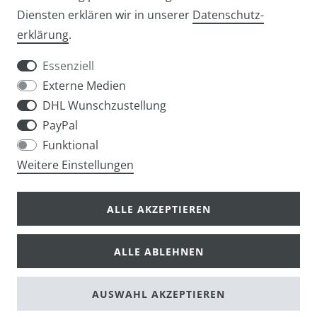
Diensten erklären wir in unserer
Daten­schutz­
Widerrufs­recht
Widerrufs­formular
erklärung
.
Essenziell
Externe Medien
DHL Wunschzustellung
Impressum
Daten­schutz­erklärung
AGB
PayPal
Funktional
Weitere Einstellungen
info@taschen-tony.de
ALLE AKZEPTIEREN
ALLE ABLEHNEN
© Copyright 2026 | Alle Rechte vorbehalten.
AUSWAHL AKZEPTIEREN