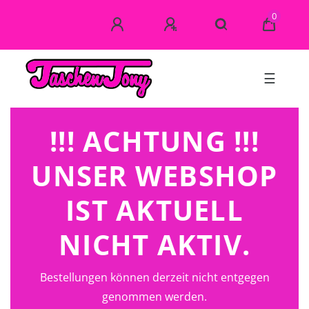
0
☰
!!! ACHTUNG !!!
UNSER WEBSHOP
IST AKTUELL
NICHT AKTIV.
Bestellungen können derzeit nicht entgegen
genommen werden.