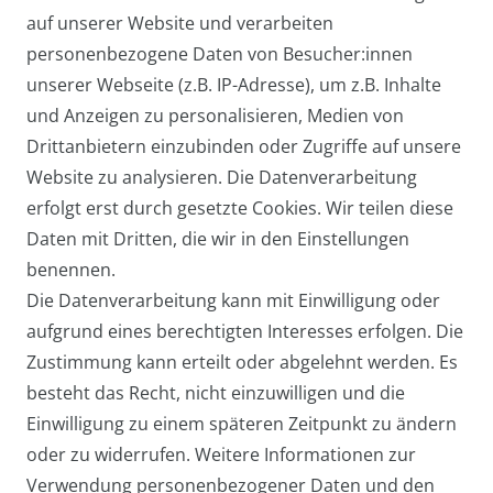
auf unserer Website und verarbeiten
*
inkl. ges. MwSt.
zzgl.
Versandkosten
personenbezogene Daten von Besucher:innen
unserer Webseite (z.B. IP-Adresse), um z.B. Inhalte
Leder Schlüsseltasche Groß und
und Anzeigen zu personalisieren, Medien von
Flach mit Reißverschluss-
Drittanbietern einzubinden oder Zugriffe auf unsere
Frontfach & Lasche in vielen
Website zu analysieren. Die Datenverarbeitung
Farben
erfolgt erst durch gesetzte Cookies. Wir teilen diese
ab 3,95 € *
Daten mit Dritten, die wir in den Einstellungen
benennen.
Die Datenverarbeitung kann mit Einwilligung oder
*
inkl. ges. MwSt.
zzgl.
Versandkosten
aufgrund eines berechtigten Interesses erfolgen. Die
Zustimmung kann erteilt oder abgelehnt werden. Es
besteht das Recht, nicht einzuwilligen und die
Einwilligung zu einem späteren Zeitpunkt zu ändern
oder zu widerrufen. Weitere Informationen zur
Verwendung personenbezogener Daten und den