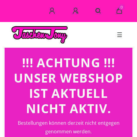
0
☰
!!! ACHTUNG !!!
UNSER WEBSHOP
IST AKTUELL
NICHT AKTIV.
Bestellungen können derzeit nicht entgegen
genommen werden.