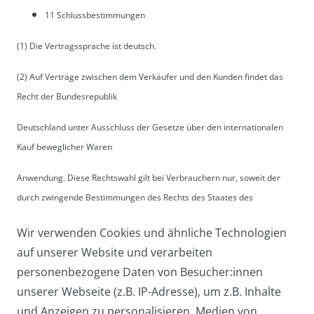
11 Schlussbestimmungen
(1) Die Vertragssprache ist deutsch.
(2) Auf Verträge zwischen dem Verkäufer und den Kunden findet das
Recht der Bundesrepublik
Deutschland unter Ausschluss der Gesetze über den internationalen
Kauf beweglicher Waren
Anwendung. Diese Rechtswahl gilt bei Verbrauchern nur, soweit der
durch zwingende Bestimmungen des Rechts des Staates des
gewöhnlichen Aufenthaltes des Verbrauchers gewährte Schutz dem
Wir verwenden Cookies und ähnliche Technologien
Kunden nicht entzogen wird.
auf unserer Website und verarbeiten
(3) Sofern es sich beim Kunden um einen Kaufmann, eine juristische
personenbezogene Daten von Besucher:innen
Person des öffentlichen Rechts
unserer Webseite (z.B. IP-Adresse), um z.B. Inhalte
und Anzeigen zu personalisieren, Medien von