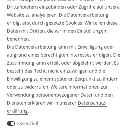
oder um ein öffentlich-rechtliches Sondervermögen handelt, ist
Drittanbietern einzubinden oder Zugriffe auf unsere
Gerichtsstand für alle Streitigkeiten aus Vertragsverhältnissen zwischen
Website zu analysieren. Die Datenverarbeitung
dem Kunden und dem Verkäufer der Sitz des Verkäufers. Dies gilt auch,
erfolgt erst durch gesetzte Cookies. Wir teilen diese
sofern der Kunde keinen allgemeinen Gerichtsstand in Deutschland
Daten mit Dritten, die wir in den Einstellungen
oder der EU hat, oder sein Wohnsitz oder sein gewöhnlicher Aufenthalt
benennen.
im Zeitpunkt der Klageerhebung nicht bekannt ist.
Die Datenverarbeitung kann mit Einwilligung oder
aufgrund eines berechtigten Interesses erfolgen. Die
Zustimmung kann erteilt oder abgelehnt werden. Es
http://www.rechtsanwalt-metzler.de Rechtsanwalt für
besteht das Recht, nicht einzuwilligen und die
Wettbewerbsrecht, Markenrecht und Urheberrecht
Einwilligung zu einem späteren Zeitpunkt zu ändern
oder zu widerrufen. Weitere Informationen zur
Verwendung personenbezogener Daten und den
Diensten erklären wir in unserer
Daten­schutz­
Widerrufs­recht
Widerrufs­formular
erklärung
.
Essenziell