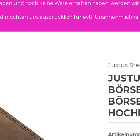
haben und noch keine Ware erhalten haben, werden wir 
d möchten uns ausdrücklich für evtl. Unannehmlichkei
Justus Ste
JUSTU
BÖRSE
BÖRSE
HOCH
Artikelnu