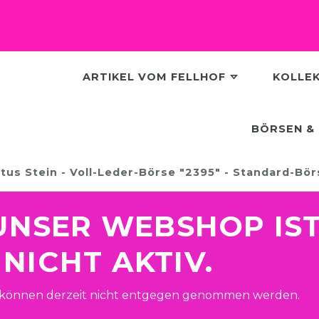
ARTIKEL VOM FELLHOF
KOLLE
BÖRSEN & 
tus Stein - Voll-Leder-Börse "2395" - Standard-Bö
! UNSER WEBSHOP IS
NICHT AKTIV.
 können derzeit nicht entgegen genommen werden.