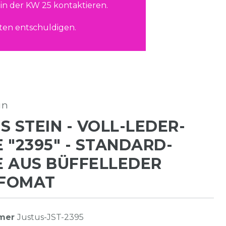
in der KW 25 kontaktieren.
ten entschuldigen.
in
S STEIN - VOLL-LEDER-
 "2395" - STANDARD-
 AUS BÜFFELLEDER
FOMAT
mmer
Justus-JST-2395