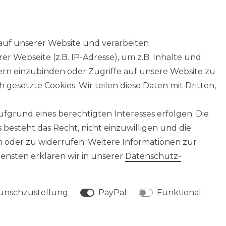
auf unserer Website und verarbeiten
 Webseite (z.B. IP-Adresse), um z.B. Inhalte und
tern einzubinden oder Zugriffe auf unsere Website zu
 gesetzte Cookies. Wir teilen diese Daten mit Dritten,
Widerrufs­formular
Impressum
Daten­schutz­
fgrund eines berechtigten Interesses erfolgen. Die
besteht das Recht, nicht einzuwilligen und die
 oder zu widerrufen. Weitere Informationen zur
info@taschen-tony.de
sten erklären wir in unserer
Daten­schutz­
nschzustellung
PayPal
Funktional
© Copyright 2026 | Alle Rechte vorbehalten.