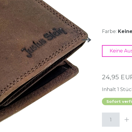
Farbe:
Kein
Keine Au
24,95 E
Inhalt
1
Stüc
Sofort verf