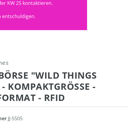
der KW 25 kontaktieren.
 entschuldigen.
ones
BÖRSE "WILD THINGS
- KOMPAKTGRÖSSE - H
RMAT - RFID
mer
JJ-5505