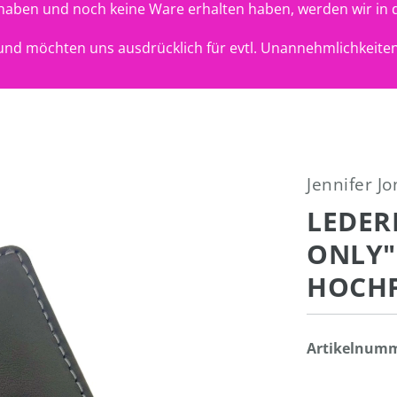
t haben und noch keine Ware erhalten haben, werden wir in 
nd möchten uns ausdrücklich für evtl. Unannehmlichkeiten
Jennifer J
LEDER
ONLY" 
OCHFO
Artikelnum