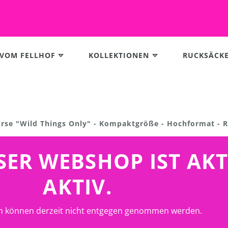
 VOM FELLHOF
KOLLEKTIONEN
RUCKSÄCK
rse "Wild Things Only" - Kompaktgröße - Hochformat - 
UNSER WEBSHOP IST AK
AKTIV.
n können derzeit nicht entgegen genommen werden.