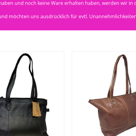
t haben und noch keine Ware erhalten haben, werden wir in 
nd möchten uns ausdrücklich für evtl. Unannehmlichkeiten