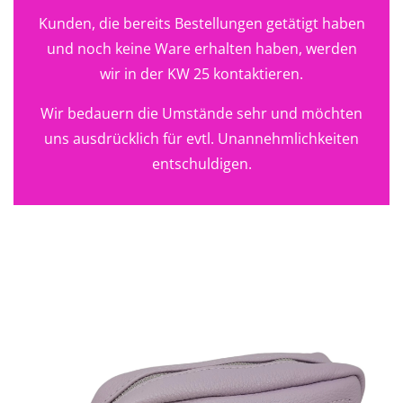
Kunden, die bereits Bestellungen getätigt haben
und noch keine Ware erhalten haben, werden
wir in der KW 25 kontaktieren.
Wir bedauern die Umstände sehr und möchten
uns ausdrücklich für evtl. Unannehmlichkeiten
entschuldigen.