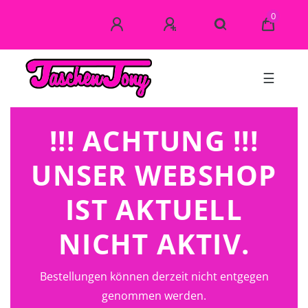
0
☰
!!! ACHTUNG !!!
UNSER WEBSHOP
IST AKTUELL
NICHT AKTIV.
Bestellungen können derzeit nicht entgegen
genommen werden.