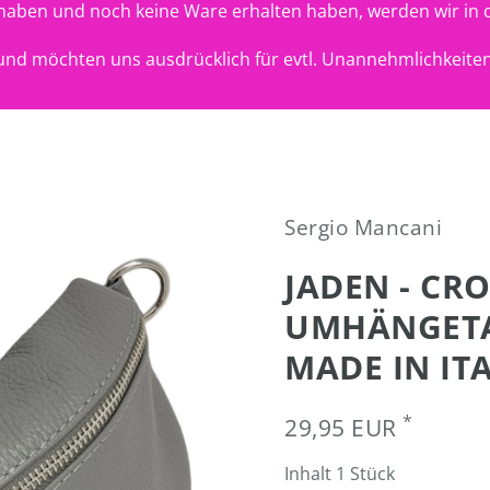
t haben und noch keine Ware erhalten haben, werden wir in 
nd möchten uns ausdrücklich für evtl. Unannehmlichkeiten
Sergio Mancani
JADEN - CR
UMHÄNGETAS
MADE IN IT
*
29,95 EUR
Inhalt
1
Stück