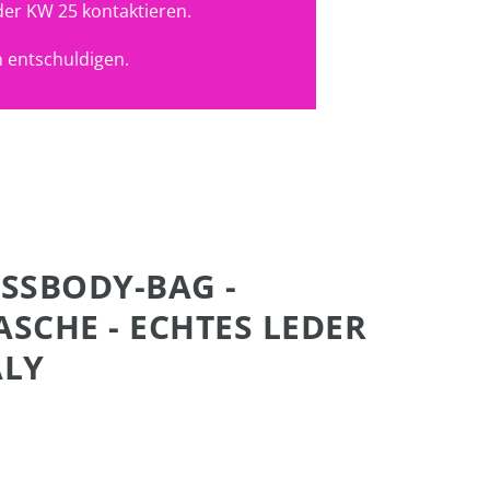
der KW 25 kontaktieren.
 entschuldigen.
OSSBODY-BAG -
CHE - ECHTES LEDER
ALY