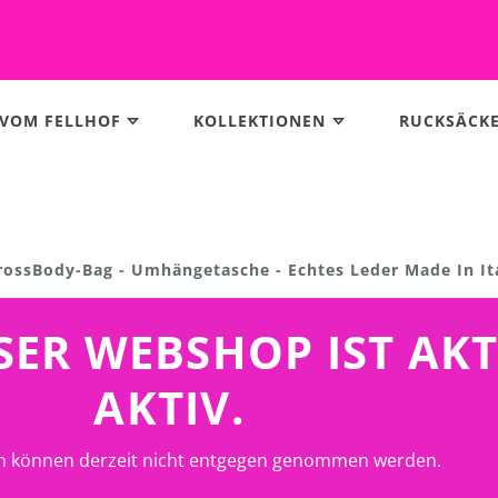
 VOM FELLHOF
KOLLEKTIONEN
RUCKSÄCK
rossBody-Bag - Umhängetasche - Echtes Leder Made In It
UNSER WEBSHOP IST AK
AKTIV.
n können derzeit nicht entgegen genommen werden.