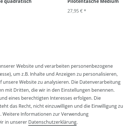
e quadratisch
Pilotentasche Medium
27,95 € *
 unserer Website und verarbeiten personenbezogene
sse), um z.B. Inhalte und Anzeigen zu personalisieren,
Widerrufs­formular
Impressum
Daten­schutz­er
f unsere Website zu analysieren. Die Datenverarbeitung
en mit Dritten, die wir in den Einstellungen benennen.
nd eines berechtigten Interesses erfolgen. Die
ht das Recht, nicht einzuwilligen und die Einwilligung zu
info@taschen-tony.de
n. Weitere Informationen zur Verwendung
ir in unserer
Daten­schutz­erklärung
.