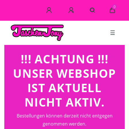
0
☰
!!! ACHTUNG !!!
UNSER WEBSHOP
IST AKTUELL
NICHT AKTIV.
Bestellungen können derzeit nicht entgegen
genommen werden.