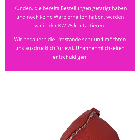
Kunden, die bereits Bestellungen getätigt haben
und noch keine Ware erhalten haben, werden
wir in der KW 25 kontaktieren.
Wir bedauern die Umstände sehr und möchten
uns ausdrücklich für evtl. Unannehmlichkeiten
entschuldigen.