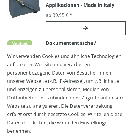
Applikationen - Made in Italy
ab 39,95 € *
Dokumententasche /
Neuheit
Arbeitstasche AMERIGO - Echtes
Wir verwenden Cookies und ähnliche Technologien
Leder, Made in Italy
auf unserer Website und verarbeiten
109,00 € *
personenbezogene Daten von Besucher:innen
unserer Webseite (z.B. IP-Adresse), um z.B. Inhalte
und Anzeigen zu personalisieren, Medien von
Handy-Umhängetasche TAMRA /
Drittanbietern einzubinden oder Zugriffe auf unsere
Neuheit
Abendtasche / Cross-Over mit
Website zu analysieren. Die Datenverarbeitung
echtem Stierfell
erfolgt erst durch gesetzte Cookies. Wir teilen diese
Daten mit Dritten, die wir in den Einstellungen
ab 27,95 € *
benennen.