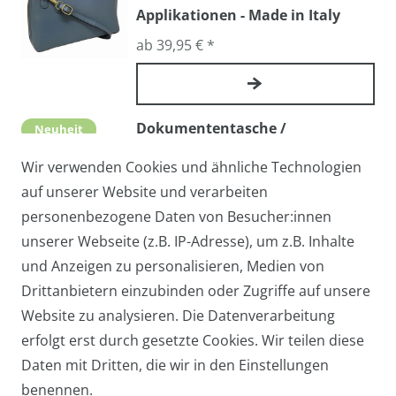
Applikationen - Made in Italy
ab 39,95 € *
Dokumententasche /
Neuheit
Arbeitstasche AMERIGO - Echtes
Wir verwenden Cookies und ähnliche Technologien
Leder, Made in Italy
auf unserer Website und verarbeiten
109,00 € *
personenbezogene Daten von Besucher:innen
unserer Webseite (z.B. IP-Adresse), um z.B. Inhalte
und Anzeigen zu personalisieren, Medien von
Handy-Umhängetasche TAMRA /
Drittanbietern einzubinden oder Zugriffe auf unsere
Neuheit
Abendtasche / Cross-Over mit
Website zu analysieren. Die Datenverarbeitung
echtem Stierfell
erfolgt erst durch gesetzte Cookies. Wir teilen diese
Daten mit Dritten, die wir in den Einstellungen
ab 27,95 € *
benennen.