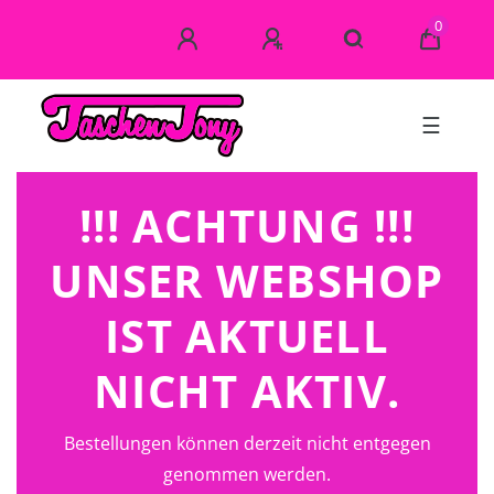
0
☰
!!! ACHTUNG !!!
UNSER WEBSHOP
IST AKTUELL
NICHT AKTIV.
Bestellungen können derzeit nicht entgegen
genommen werden.