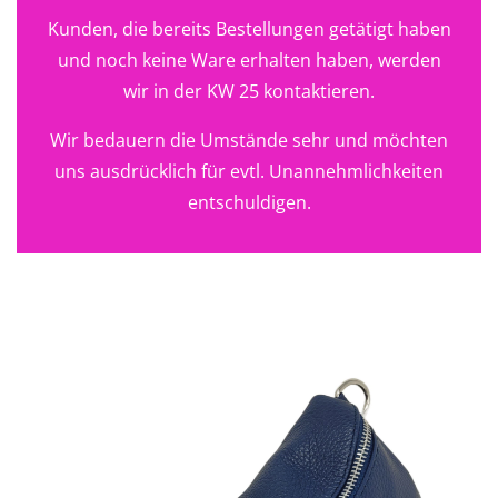
Kunden, die bereits Bestellungen getätigt haben
und noch keine Ware erhalten haben, werden
wir in der KW 25 kontaktieren.
Wir bedauern die Umstände sehr und möchten
uns ausdrücklich für evtl. Unannehmlichkeiten
entschuldigen.