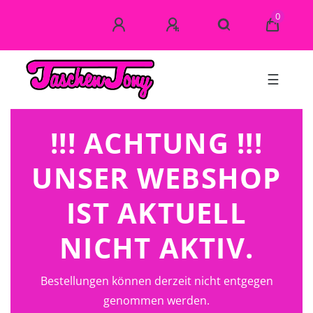
0
☰
!!! ACHTUNG !!!
UNSER WEBSHOP
IST AKTUELL
NICHT AKTIV.
Bestellungen können derzeit nicht entgegen
genommen werden.