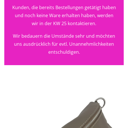
Kunden, die bereits Bestellungen getätigt haben
und noch keine Ware erhalten haben, werden
wir in der KW 25 kontaktieren.
Wir bedauern die Umstände sehr und möchten
uns ausdrücklich für evtl. Unannehmlichkeiten
entschuldigen.