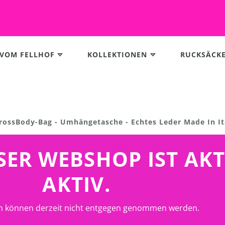
 VOM FELLHOF
KOLLEKTIONEN
RUCKSÄCK
CrossBody-Bag - Umhängetasche - Echtes Leder Made In It
UNSER WEBSHOP IST AK
AKTIV.
n können derzeit nicht entgegen genommen werden.