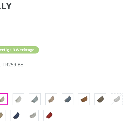
ALY
ertig 1-3 Werktage
L-TR259-BE