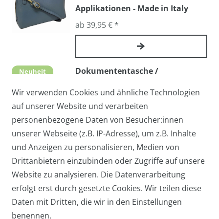
Applikationen - Made in Italy
ab 39,95 € *
Dokumententasche /
Neuheit
Arbeitstasche AMERIGO - Echtes
Wir verwenden Cookies und ähnliche Technologien
Leder, Made in Italy
auf unserer Website und verarbeiten
109,00 € *
personenbezogene Daten von Besucher:innen
unserer Webseite (z.B. IP-Adresse), um z.B. Inhalte
und Anzeigen zu personalisieren, Medien von
Handy-Umhängetasche TAMRA /
Drittanbietern einzubinden oder Zugriffe auf unsere
Neuheit
Abendtasche / Cross-Over mit
Website zu analysieren. Die Datenverarbeitung
echtem Stierfell
erfolgt erst durch gesetzte Cookies. Wir teilen diese
Daten mit Dritten, die wir in den Einstellungen
ab 27,95 € *
benennen.