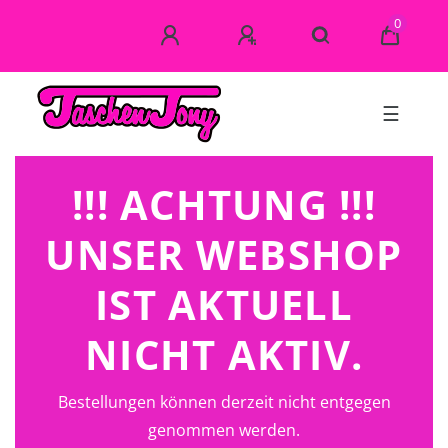
0
☰
!!! ACHTUNG !!!
UNSER WEBSHOP
IST AKTUELL
NICHT AKTIV.
Bestellungen können derzeit nicht entgegen
genommen werden.