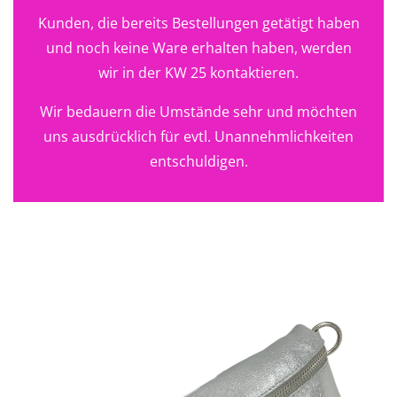
Kunden, die bereits Bestellungen getätigt haben
und noch keine Ware erhalten haben, werden
wir in der KW 25 kontaktieren.
Wir bedauern die Umstände sehr und möchten
uns ausdrücklich für evtl. Unannehmlichkeiten
entschuldigen.