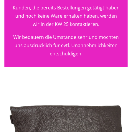
Kunden, die bereits Bestellungen getätigt haben
und noch keine Ware erhalten haben, werden
wir in der KW 25 kontaktieren.
Wir bedauern die Umstände sehr und möchten
uns ausdrücklich für evtl. Unannehmlichkeiten
entschuldigen.