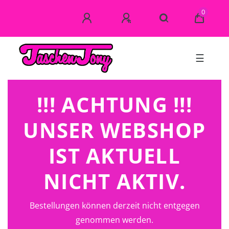
0
☰
!!! ACHTUNG !!!
UNSER WEBSHOP
IST AKTUELL
NICHT AKTIV.
Bestellungen können derzeit nicht entgegen
genommen werden.