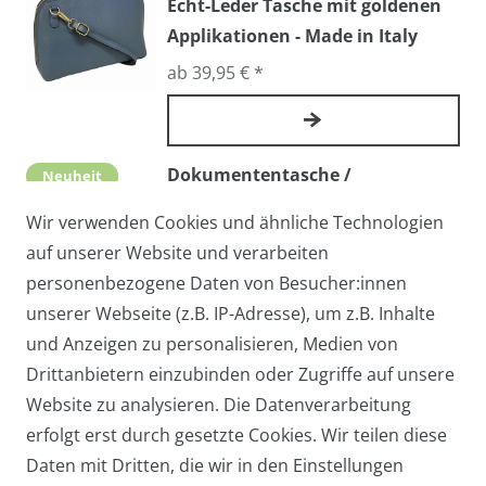
Echt-Leder Tasche mit goldenen
Applikationen - Made in Italy
ab 39,95 € *
Dokumententasche /
Neuheit
Arbeitstasche AMERIGO - Echtes
Wir verwenden Cookies und ähnliche Technologien
Leder, Made in Italy
auf unserer Website und verarbeiten
109,00 € *
personenbezogene Daten von Besucher:innen
unserer Webseite (z.B. IP-Adresse), um z.B. Inhalte
und Anzeigen zu personalisieren, Medien von
Handy-Umhängetasche TAMRA /
Drittanbietern einzubinden oder Zugriffe auf unsere
Neuheit
Abendtasche / Cross-Over mit
Website zu analysieren. Die Datenverarbeitung
echtem Stierfell
erfolgt erst durch gesetzte Cookies. Wir teilen diese
Daten mit Dritten, die wir in den Einstellungen
ab 27,95 € *