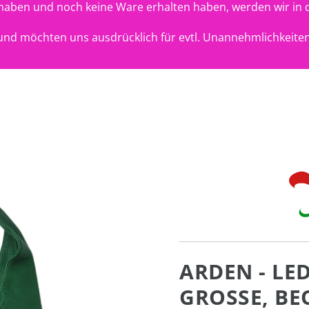
t haben und noch keine Ware erhalten haben, werden wir in 
nd möchten uns ausdrücklich für evtl. Unannehmlichkeiten
ARDEN - LED
GROSSE, BE