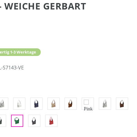
 WEICHE GERBART
ertig 1-3 Werktage
L-S7143-VE