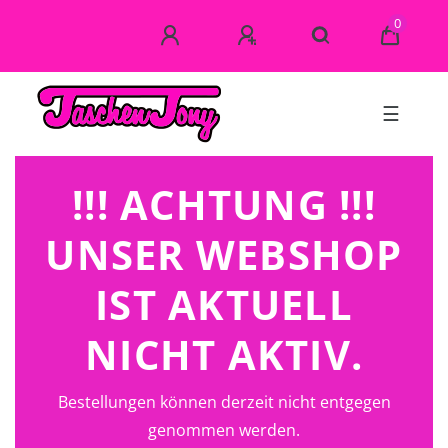
0
☰
!!! ACHTUNG !!!
UNSER WEBSHOP
IST AKTUELL
NICHT AKTIV.
Bestellungen können derzeit nicht entgegen
genommen werden.