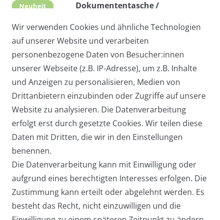
Dokumententasche /
Neuheit
Arbeitstasche AMERIGO - Echtes
Wir verwenden Cookies und ähnliche Technologien
Leder, Made in Italy
auf unserer Website und verarbeiten
109,00 € *
personenbezogene Daten von Besucher:innen
unserer Webseite (z.B. IP-Adresse), um z.B. Inhalte
und Anzeigen zu personalisieren, Medien von
Handy-Umhängetasche TAMRA /
Drittanbietern einzubinden oder Zugriffe auf unsere
Neuheit
Abendtasche / Cross-Over mit
Website zu analysieren. Die Datenverarbeitung
echtem Stierfell
erfolgt erst durch gesetzte Cookies. Wir teilen diese
Daten mit Dritten, die wir in den Einstellungen
ab 27,95 € *
benennen.
Die Datenverarbeitung kann mit Einwilligung oder
aufgrund eines berechtigten Interesses erfolgen. Die
Zustimmung kann erteilt oder abgelehnt werden. Es
besteht das Recht, nicht einzuwilligen und die
Einwilligung zu einem späteren Zeitpunkt zu ändern