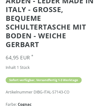
ARDEN - LEDER MADE IN
ITALY - GROSSE, B
EQUEME S
CHULTERTASCHE MIT B
ODEN - WEICHE G
ERBART
*
64,95 EUR
Inhalt
1
Stück
Sofort verfügbar, Versandfertig 1-3 Werktage
Artikelnummer
DIBG-ITAL-S7143-CO
Farbe:
Cognac