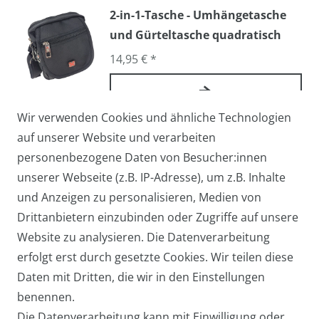
2-in-1-Tasche - Umhängetasche
und Gürteltasche quadratisch
14,95 € *
Wir verwenden Cookies und ähnliche Technologien
Arbeitstasche / Flugbegleiter /
auf unserer Website und verarbeiten
Pilotentasche Medium
personenbezogene Daten von Besucher:innen
27,95 € *
unserer Webseite (z.B. IP-Adresse), um z.B. Inhalte
und Anzeigen zu personalisieren, Medien von
Drittanbietern einzubinden oder Zugriffe auf unsere
Website zu analysieren. Die Datenverarbeitung
Arbeitstasche / Laptoptasche /
erfolgt erst durch gesetzte Cookies. Wir teilen diese
Umhängetasche Groß
Daten mit Dritten, die wir in den Einstellungen
39,95 € *
benennen.
Die Datenverarbeitung kann mit Einwilligung oder