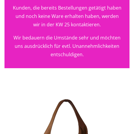
Kunden, die bereits Bestellungen getätigt haben
und noch keine Ware erhalten haben, werden
wir in der KW 25 kontaktieren.
Wir bedauern die Umstände sehr und möchten
uns ausdrücklich für evtl. Unannehmlichkeiten
entschuldigen.