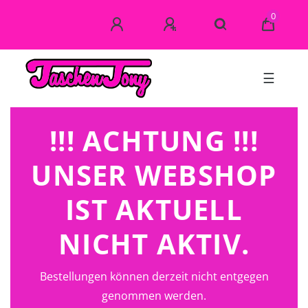
0
☰
!!! ACHTUNG !!!
UNSER WEBSHOP
IST AKTUELL
NICHT AKTIV.
Bestellungen können derzeit nicht entgegen
genommen werden.