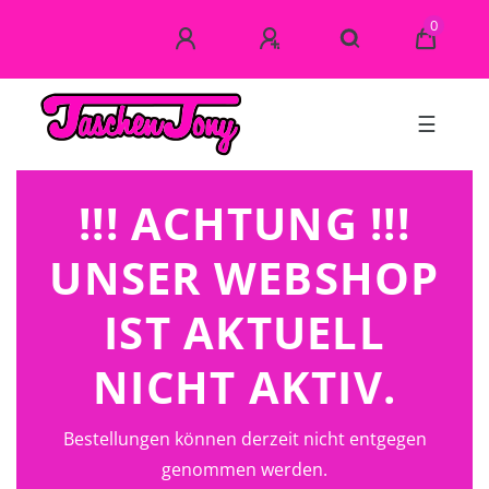
0
☰
!!! ACHTUNG !!!
UNSER WEBSHOP
IST AKTUELL
NICHT AKTIV.
Bestellungen können derzeit nicht entgegen
genommen werden.