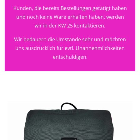
Kunden, die bereits Bestellungen getätigt haben
und noch keine Ware erhalten haben, werden
wir in der KW 25 kontaktieren.
Wir bedauern die Umstände sehr und möchten
uns ausdrücklich für evtl. Unannehmlichkeiten
entschuldigen.