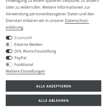
Einwilligung zu einem späteren Zeitpunkt zu ändern
oder zu widerrufen. Weitere Informationen zur
Verwendung personenbezogener Daten und den
Diensten erklären wir in unserer
Daten­schutz­
Widerrufs­recht
Widerrufs­formular
erklärung
.
Essenziell
Externe Medien
DHL Wunschzustellung
Impressum
Daten­schutz­erklärung
AGB
PayPal
Funktional
Weitere Einstellungen
info@taschen-tony.de
ALLE AKZEPTIEREN
ALLE ABLEHNEN
© Copyright 2026 | Alle Rechte vorbehalten.