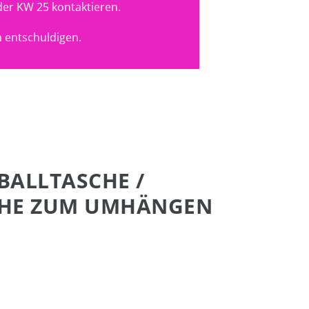
der KW 25 kontaktieren.
 entschuldigen.
 BALLTASCHE /
HE ZUM UMHÄNGEN