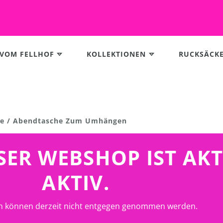
 VOM FELLHOF
KOLLEKTIONEN
RUCKSÄCK
che / Abendtasche Zum Umhängen
UNSER WEBSHOP IST AK
AKTIV.
n können derzeit nicht entgegen genommen werden.