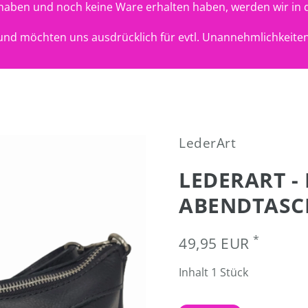
t haben und noch keine Ware erhalten haben, werden wir in 
nd möchten uns ausdrücklich für evtl. Unannehmlichkeiten
LederArt
LEDERART -
ABENDTASC
*
49,95 EUR
Inhalt
1
Stück