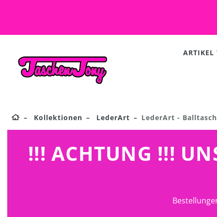
ARTIKEL
Kollektionen
LederArt
LederArt - Balltas
!!! ACHTUNG !!! 
Bestellunge