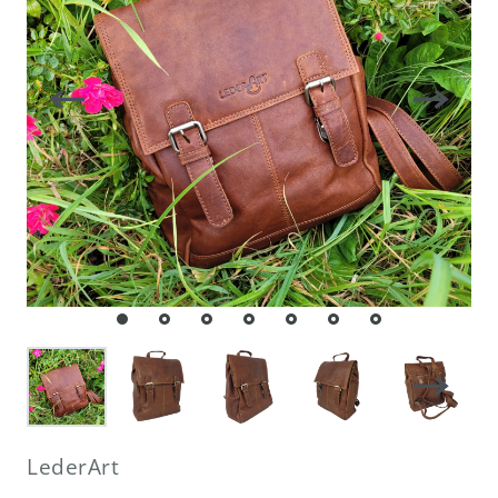
LederArt