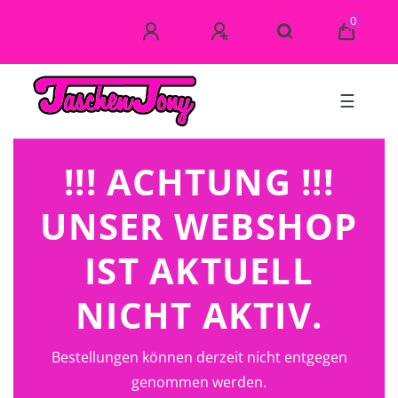
0
☰
!!! ACHTUNG !!!
UNSER WEBSHOP
IST AKTUELL
NICHT AKTIV.
Bestellungen können derzeit nicht entgegen
genommen werden.