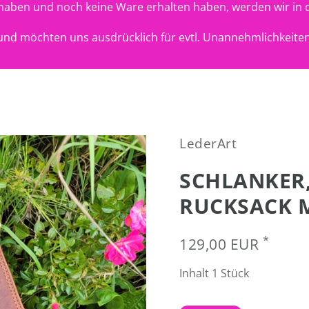
t haben und noch keine Ware erhalten haben, werden wir in 
nd möchten uns ausdrücklich für evtl. Unannehmlichkeiten
LederArt
SCHLANKER,
RUCKSACK 
*
129,00 EUR
Inhalt
1
Stück