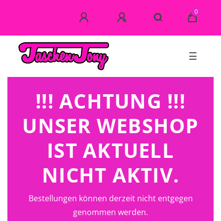
0
☰
!!! ACHTUNG !!!
UNSER WEBSHOP
IST AKTUELL
NICHT AKTIV.
Bestellungen können derzeit nicht entgegen
genommen werden.