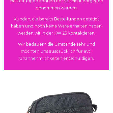
Bestellungen können derzeit nicht entgegen
genommen werden.
Kunden, die bereits Bestellungen getätigt
haben und noch keine Ware erhalten haben,
werden wir in der KW 25 kontaktieren.
Wir bedauern die Umstände sehr und
möchten uns ausdrücklich für evtl.
Unannehmlichkeiten entschuldigen.