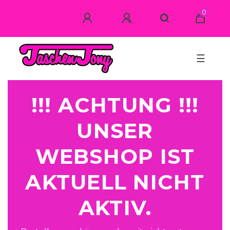
0
☰
!!! ACHTUNG !!!
UNSER
WEBSHOP IST
AKTUELL NICHT
AKTIV.