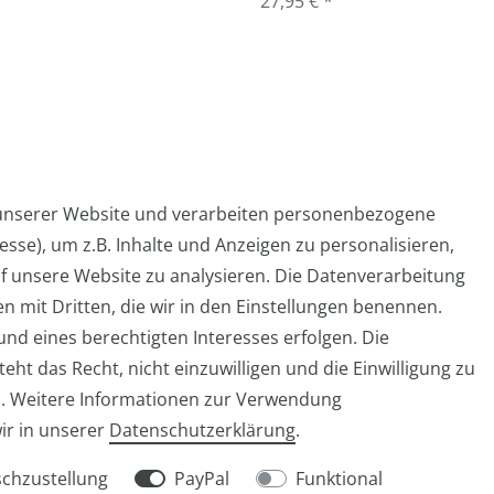
27,95 € *
 unserer Website und verarbeiten personenbezogene
sse), um z.B. Inhalte und Anzeigen zu personalisieren,
Widerrufs­formular
Impressum
Daten­schutz­er
f unsere Website zu analysieren. Die Datenverarbeitung
en mit Dritten, die wir in den Einstellungen benennen.
nd eines berechtigten Interesses erfolgen. Die
ht das Recht, nicht einzuwilligen und die Einwilligung zu
info@taschen-tony.de
n. Weitere Informationen zur Verwendung
ir in unserer
Daten­schutz­erklärung
.
chzustellung
PayPal
Funktional
© Copyright 2026 | Alle Rechte vorbehalten.