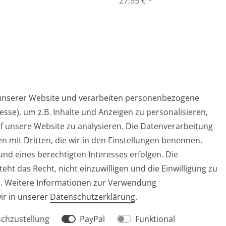
27,95 € *
 unserer Website und verarbeiten personenbezogene
sse), um z.B. Inhalte und Anzeigen zu personalisieren,
Widerrufs­formular
Impressum
Daten­schutz­er
f unsere Website zu analysieren. Die Datenverarbeitung
en mit Dritten, die wir in den Einstellungen benennen.
nd eines berechtigten Interesses erfolgen. Die
ht das Recht, nicht einzuwilligen und die Einwilligung zu
info@taschen-tony.de
n. Weitere Informationen zur Verwendung
ir in unserer
Daten­schutz­erklärung
.
chzustellung
PayPal
Funktional
© Copyright 2026 | Alle Rechte vorbehalten.