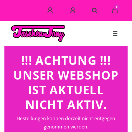
0
☰
!!! ACHTUNG !!!
UNSER WEBSHOP
IST AKTUELL
NICHT AKTIV.
Bestellungen können derzeit nicht entgegen
genommen werden.