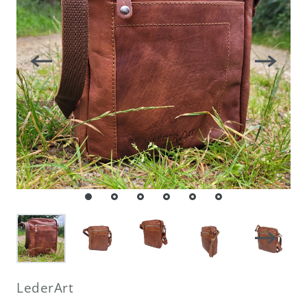
LederArt