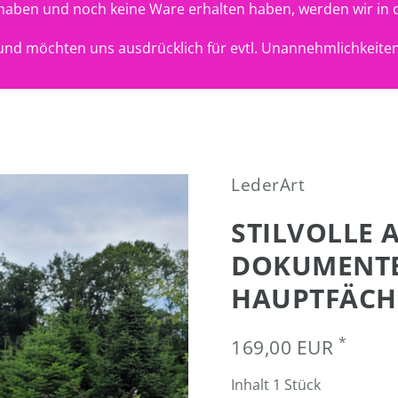
t haben und noch keine Ware erhalten haben, werden wir in 
nd möchten uns ausdrücklich für evtl. Unannehmlichkeiten
LederArt
STILVOLLE 
DOKUMENTE
HAUPTFÄCHE
*
169,00 EUR
Inhalt
1
Stück