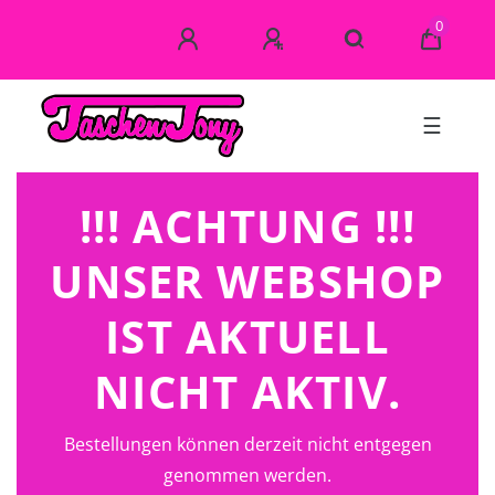
0
☰
!!! ACHTUNG !!!
UNSER WEBSHOP
IST AKTUELL
NICHT AKTIV.
Bestellungen können derzeit nicht entgegen
genommen werden.