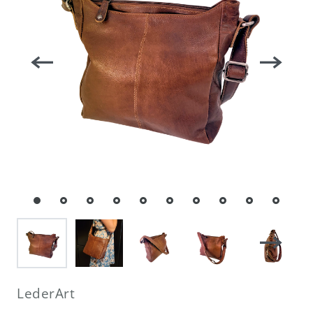
LederArt