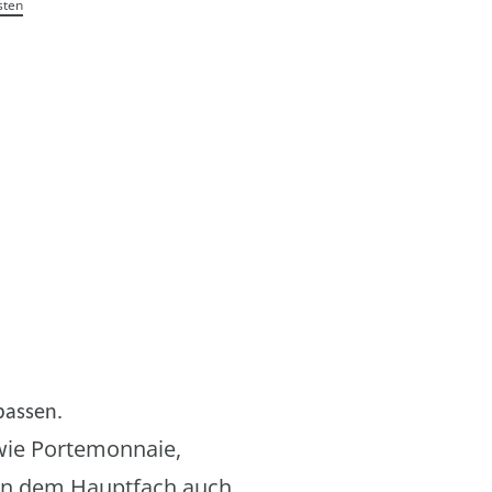
sten
passen.
wie Portemonnaie,
 in dem Hauptfach auch