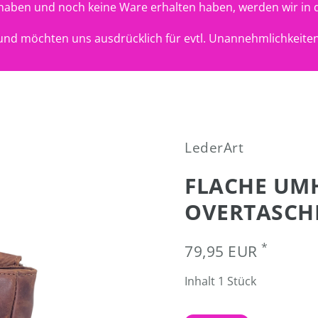
t haben und noch keine Ware erhalten haben, werden wir in 
nd möchten uns ausdrücklich für evtl. Unannehmlichkeiten
LederArt
FLACHE UMH
OVERTASCHE
*
79,95 EUR
Inhalt
1
Stück