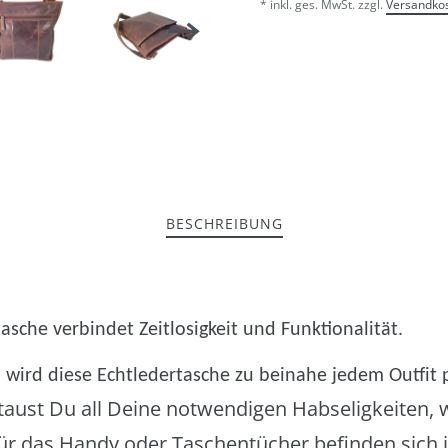
* inkl. ges. MwSt. zzgl.
Versandko
BESCHREIBUNG
sche verbindet Zeitlosigkeit und Funktionalität.
 wird diese Echtledertasche zu beinahe jedem Outfit 
taust Du all Deine notwendigen Habseligkeiten, 
Für das Handy oder Taschentücher befinden sich