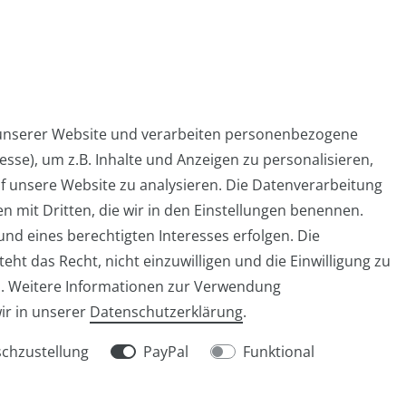
 unserer Website und verarbeiten personenbezogene
sse), um z.B. Inhalte und Anzeigen zu personalisieren,
Widerrufs­formular
Impressum
Daten­schutz­er
f unsere Website zu analysieren. Die Datenverarbeitung
en mit Dritten, die wir in den Einstellungen benennen.
nd eines berechtigten Interesses erfolgen. Die
ht das Recht, nicht einzuwilligen und die Einwilligung zu
info@taschen-tony.de
n. Weitere Informationen zur Verwendung
ir in unserer
Daten­schutz­erklärung
.
chzustellung
PayPal
Funktional
© Copyright 2026 | Alle Rechte vorbehalten.