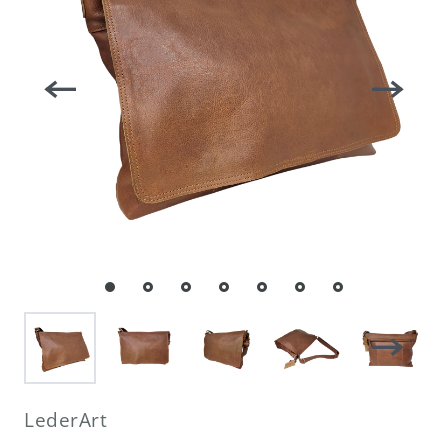
LederArt