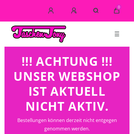
0
☰
!!! ACHTUNG !!!
UNSER WEBSHOP
IST AKTUELL
NICHT AKTIV.
Bestellungen können derzeit nicht entgegen
genommen werden.