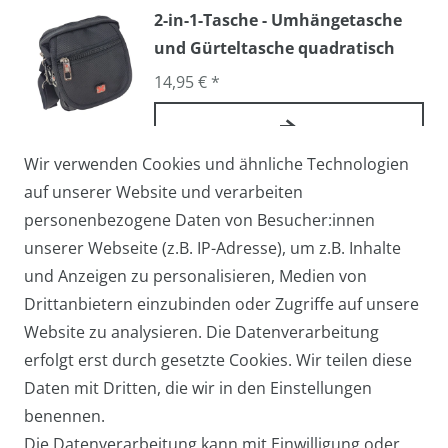
2-in-1-Tasche - Umhängetasche
und Gürteltasche quadratisch
14,95 € *
Wir verwenden Cookies und ähnliche Technologien
Arbeitstasche / Flugbegleiter /
auf unserer Website und verarbeiten
Pilotentasche Medium
personenbezogene Daten von Besucher:innen
27,95 € *
unserer Webseite (z.B. IP-Adresse), um z.B. Inhalte
und Anzeigen zu personalisieren, Medien von
Drittanbietern einzubinden oder Zugriffe auf unsere
Website zu analysieren. Die Datenverarbeitung
Arbeitstasche / Laptoptasche /
erfolgt erst durch gesetzte Cookies. Wir teilen diese
Umhängetasche Groß
Daten mit Dritten, die wir in den Einstellungen
39,95 € *
benennen.
Die Datenverarbeitung kann mit Einwilligung oder