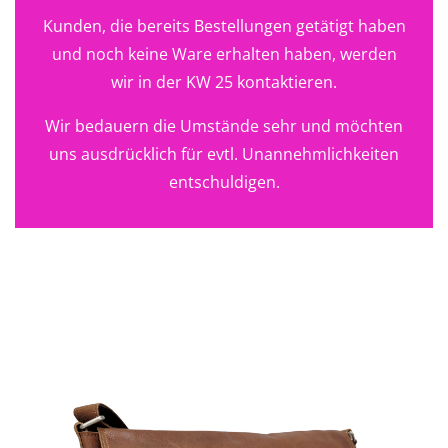
Kunden, die bereits Bestellungen getätigt haben
und noch keine Ware erhalten haben, werden
wir in der KW 25 kontaktieren.
Wir bedauern die Umstände sehr und möchten
uns ausdrücklich für evtl. Unannehmlichkeiten
entschuldigen.