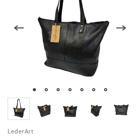
LederArt