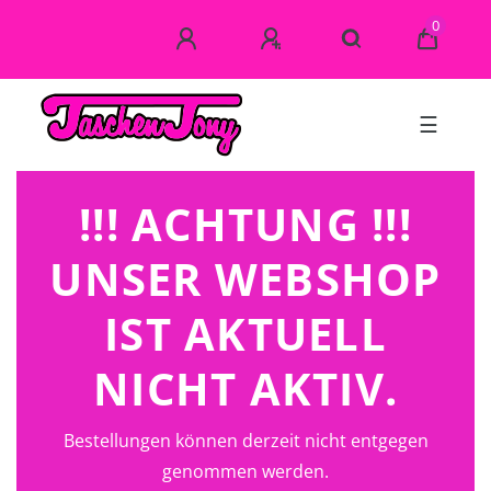
0
☰
!!! ACHTUNG !!!
UNSER WEBSHOP
IST AKTUELL
NICHT AKTIV.
Bestellungen können derzeit nicht entgegen
genommen werden.