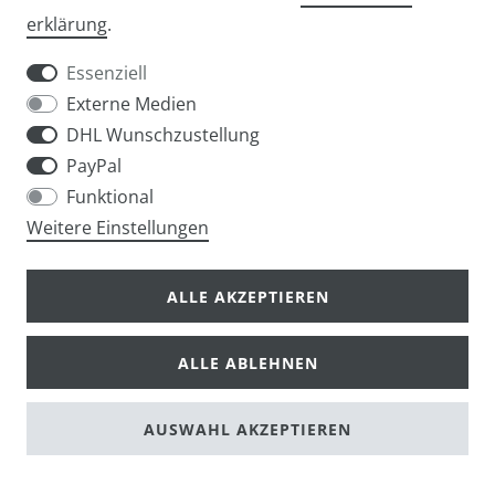
Widerrufs­recht
Widerrufs­formular
erklärung
.
Essenziell
Externe Medien
DHL Wunschzustellung
Impressum
Daten­schutz­erklärung
AGB
PayPal
Funktional
Weitere Einstellungen
info@taschen-tony.de
ALLE AKZEPTIEREN
ALLE ABLEHNEN
© Copyright 2026 | Alle Rechte vorbehalten.
AUSWAHL AKZEPTIEREN