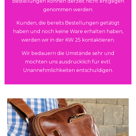
Bestellungen können derzeit nicht entgegen
genommen werden.
Kunden, die bereits Bestellungen getätigt
haben und noch keine Ware erhalten haben,
werden wir in der KW 25 kontaktieren.
Wir bedauern die Umstände sehr und
möchten uns ausdrücklich für evtl.
Unannehmlichkeiten entschuldigen.