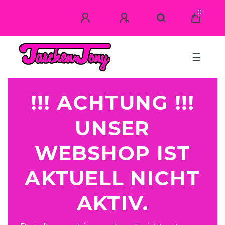
0
☰
!!! ACHTUNG !!!
UNSER
WEBSHOP IST
AKTUELL NICHT
AKTIV.