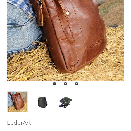
LederArt