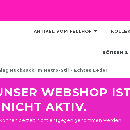
ARTIKEL VOM FELLHOF
KOLLE
BÖRSEN & 
lag Rucksack Im Retro-Stil - Echtes Leder
! UNSER WEBSHOP IS
NICHT AKTIV.
 können derzeit nicht entgegen genommen werden.