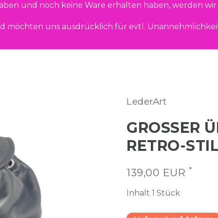
haben und noch keine Ware erhalten haben, werden wir 
d möchten uns ausdrücklich für evtl. Unannehmlichkei
LederArt
GROSSER Ü
ETRO-STIL 
*
139,00 EUR
Inhalt
1
Stück