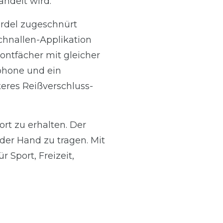
ndelt wird.
ordel zugeschnürt
chnallen-Applikation
rontfächer mit gleicher
tphone und ein
teres Reißverschluss-
rt zu erhalten. Der
der Hand zu tragen. Mit
Sport, Freizeit,