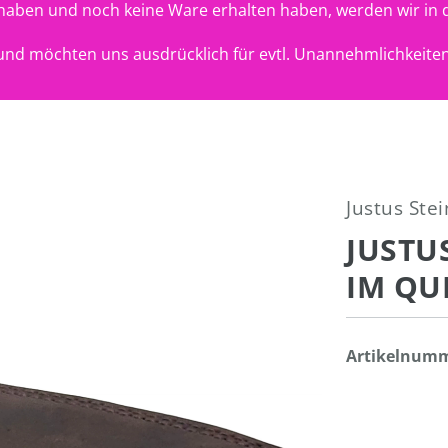
t haben und noch keine Ware erhalten haben, werden wir in 
nd möchten uns ausdrücklich für evtl. Unannehmlichkeiten
Justus Stei
JUSTU
IM QU
Artikelnum