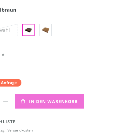
lbraun
wahl
*
R
f Anfrage
IN DEN WARENKORB
HLISTE
zzgl.
Versandkosten