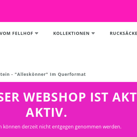
 VOM FELLHOF
KOLLEKTIONEN
RUCKSÄCK
Stein - "Alleskönner" Im Querformat
UNSER WEBSHOP IST AK
AKTIV.
n können derzeit nicht entgegen genommen werden.