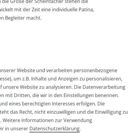
h die Größe der Scheinfächer stehen die
ckelt mit der Zeit eine individuelle Patina,
en Begleiter macht.
 unserer Website und verarbeiten personenbezogene
sse), um z.B. Inhalte und Anzeigen zu personalisieren,
Widerrufs­formular
Impressum
Daten­schutz­er
f unsere Website zu analysieren. Die Datenverarbeitung
en mit Dritten, die wir in den Einstellungen benennen.
nd eines berechtigten Interesses erfolgen. Die
ht das Recht, nicht einzuwilligen und die Einwilligung zu
info@taschen-tony.de
n. Weitere Informationen zur Verwendung
ir in unserer
Daten­schutz­erklärung
.