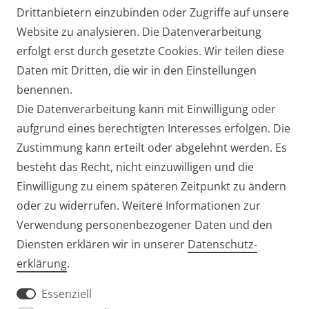
Handy-Umhängetasche TAMRA /
Drittanbietern einzubinden oder Zugriffe auf unsere
Neuheit
Abendtasche / Cross-Over mit
Website zu analysieren. Die Datenverarbeitung
echtem Stierfell
erfolgt erst durch gesetzte Cookies. Wir teilen diese
Daten mit Dritten, die wir in den Einstellungen
ab 27,95 € *
benennen.
Die Datenverarbeitung kann mit Einwilligung oder
aufgrund eines berechtigten Interesses erfolgen. Die
Zustimmung kann erteilt oder abgelehnt werden. Es
besteht das Recht, nicht einzuwilligen und die
Einwilligung zu einem späteren Zeitpunkt zu ändern
oder zu widerrufen. Weitere Informationen zur
Verwendung personenbezogener Daten und den
Diensten erklären wir in unserer
Daten­schutz­
Widerrufs­recht
Widerrufs­formular
erklärung
.
Essenziell