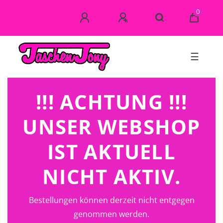
0
☰
!!! ACHTUNG !!!
UNSER WEBSHOP
IST AKTUELL
NICHT AKTIV.
Bestellungen können derzeit nicht entgegen
genommen werden.