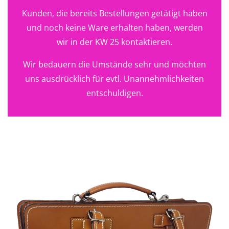
Kunden, die bereits Bestellungen getätigt haben
und noch keine Ware erhalten haben, werden
wir in der KW 25 kontaktieren.
Wir bedauern die Umstände sehr und möchten
uns ausdrücklich für evtl. Unannehmlichkeiten
entschuldigen.