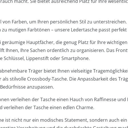
rauch macht. Sie bietet ausreichend Platz für Ihre wesentli
hl von Farben, um Ihren persönlichen Stil zu unterstreichen
n zu mutigen Farbtönen – unsere Ledertasche passt perfekt 
i geräumige Hauptfächer, die genug Platz für Ihre wichtige
ft Ihnen, Ihre Sachen ordentlich zu organisieren. Das Frontfa
 Schlüssel, Lippenstift oder Smartphone.
abnehmbare Träger bietet Ihnen vielseitige Tragemöglichkei
r als stilvolle Crossbody-Tasche. Die Anpassbarkeit des Träg
n Bedürfnisse anzupassen.
onen verleihen der Tasche einen Hauch von Raffinesse und E
nd verleihen der Tasche einen edlen Charme.
he ist nicht nur ein modisches Statement, sondern auch ein 