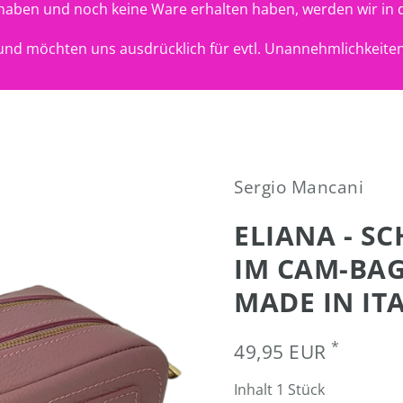
t haben und noch keine Ware erhalten haben, werden wir in 
nd möchten uns ausdrücklich für evtl. Unannehmlichkeiten
Sergio Mancani
ELIANA - S
IM CAM-BAG-
MADE IN IT
*
49,95 EUR
Inhalt
1
Stück