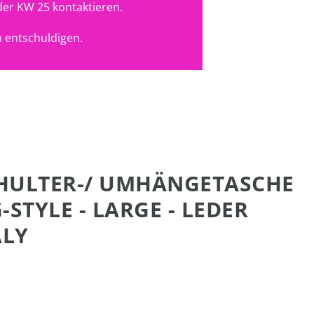
der KW 25 kontaktieren.
 entschuldigen.
CHULTER-/ UMHÄNGETASCHE
STYLE - LARGE - LEDER
ALY