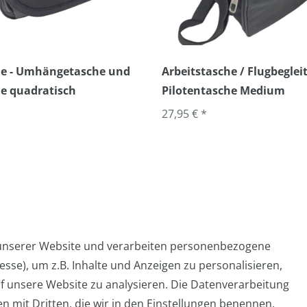
che - Umhängetasche und
Arbeitstasche / Flugbegleit
e quadratisch
Pilotentasche Medium
27,95 € *
 unserer Website und verarbeiten personenbezogene
sse), um z.B. Inhalte und Anzeigen zu personalisieren,
Widerrufs­formular
Impressum
Daten­schutz­er
f unsere Website zu analysieren. Die Datenverarbeitung
en mit Dritten, die wir in den Einstellungen benennen.