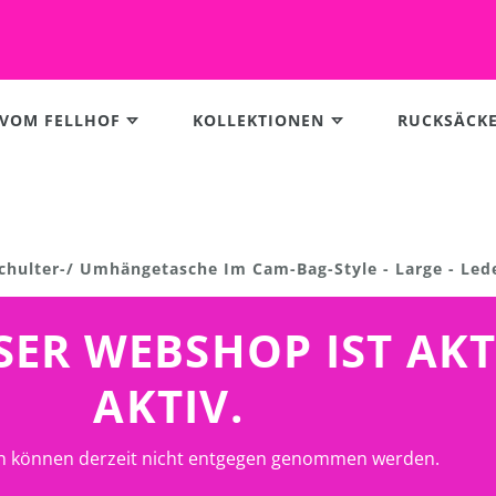
 VOM FELLHOF
KOLLEKTIONEN
RUCKSÄCK
Schulter-/ Umhängetasche Im Cam-Bag-Style - Large - Led
UNSER WEBSHOP IST AK
AKTIV.
n können derzeit nicht entgegen genommen werden.