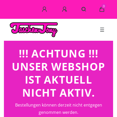
0
☰
!!! ACHTUNG !!!
UNSER WEBSHOP
IST AKTUELL
NICHT AKTIV.
Bestellungen können derzeit nicht entgegen
genommen werden.