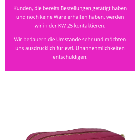
Kunden, die bereits Bestellungen getätigt haben
und noch keine Ware erhalten haben, werden
wir in der KW 25 kontaktieren.
Wir bedauern die Umstände sehr und möchten
uns ausdrücklich für evtl. Unannehmlichkeiten
entschuldigen.