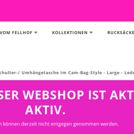
 VOM FELLHOF
KOLLEKTIONEN
RUCKSÄCK
Schulter-/ Umhängetasche Im Cam-Bag-Style - Large - Led
UNSER WEBSHOP IST AK
AKTIV.
n können derzeit nicht entgegen genommen werden.