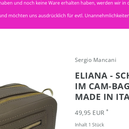
t haben und noch keine Ware erhalten haben, werden wir in 
nd möchten uns ausdrücklich für evtl. Unannehmlichkeiten
Sergio Mancani
ELIANA - S
IM CAM-BAG-
MADE IN IT
*
49,95 EUR
Inhalt
1
Stück