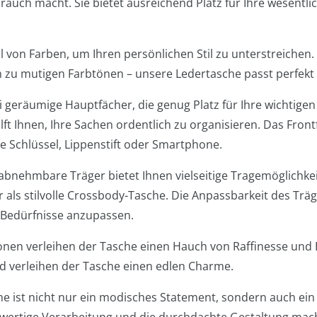
rauch macht. Sie bietet ausreichend Platz für Ihre wesentli
hl von Farben, um Ihren persönlichen Stil zu unterstreichen
n zu mutigen Farbtönen – unsere Ledertasche passt perfekt 
i geräumige Hauptfächer, die genug Platz für Ihre wichtige
ft Ihnen, Ihre Sachen ordentlich zu organisieren. Das Frontfa
 Schlüssel, Lippenstift oder Smartphone.
abnehmbare Träger bietet Ihnen vielseitige Tragemöglichkei
r als stilvolle Crossbody-Tasche. Die Anpassbarkeit des Träg
n Bedürfnisse anzupassen.
onen verleihen der Tasche einen Hauch von Raffinesse und E
nd verleihen der Tasche einen edlen Charme.
he ist nicht nur ein modisches Statement, sondern auch ein 