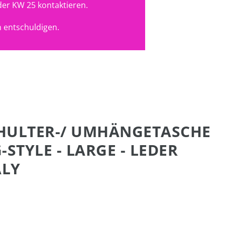
der KW 25 kontaktieren.
 entschuldigen.
CHULTER-/ UMHÄNGETASCHE
STYLE - LARGE - LEDER
ALY