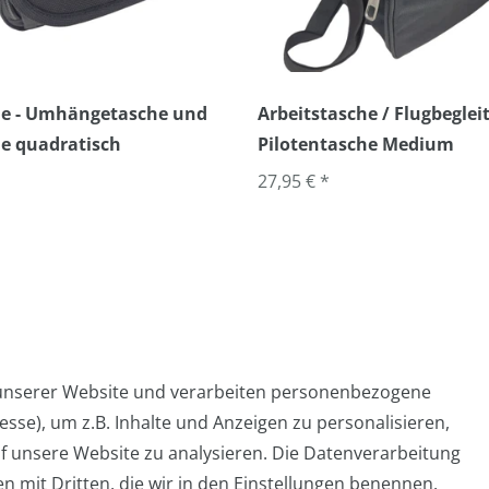
che - Umhängetasche und
Arbeitstasche / Flugbegleit
e quadratisch
Pilotentasche Medium
27,95 € *
 unserer Website und verarbeiten personenbezogene
sse), um z.B. Inhalte und Anzeigen zu personalisieren,
Widerrufs­formular
Impressum
Daten­schutz­er
f unsere Website zu analysieren. Die Datenverarbeitung
en mit Dritten, die wir in den Einstellungen benennen.