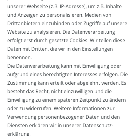
unserer Webseite (z.B. IP-Adresse), um z.B. Inhalte
und Anzeigen zu personalisieren, Medien von
Handy-Umhängetasche TAMRA /
Drittanbietern einzubinden oder Zugriffe auf unsere
Neuheit
Abendtasche / Cross-Over mit
Website zu analysieren. Die Datenverarbeitung
echtem Stierfell
erfolgt erst durch gesetzte Cookies. Wir teilen diese
Daten mit Dritten, die wir in den Einstellungen
ab 27,95 € *
benennen.
Die Datenverarbeitung kann mit Einwilligung oder
aufgrund eines berechtigten Interesses erfolgen. Die
Zustimmung kann erteilt oder abgelehnt werden. Es
besteht das Recht, nicht einzuwilligen und die
Einwilligung zu einem späteren Zeitpunkt zu ändern
oder zu widerrufen. Weitere Informationen zur
Verwendung personenbezogener Daten und den
Diensten erklären wir in unserer
Daten­schutz­
Widerrufs­recht
Widerrufs­formular
erklärung
.