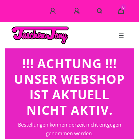
0
☰
!!! ACHTUNG !!!
UNSER WEBSHOP
IST AKTUELL
NICHT AKTIV.
Bestellungen können derzeit nicht entgegen
genommen werden.