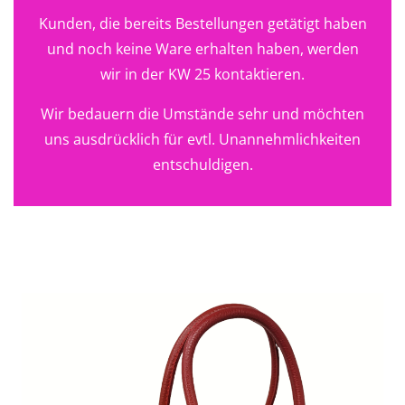
Kunden, die bereits Bestellungen getätigt haben
und noch keine Ware erhalten haben, werden
wir in der KW 25 kontaktieren.
Wir bedauern die Umstände sehr und möchten
uns ausdrücklich für evtl. Unannehmlichkeiten
entschuldigen.