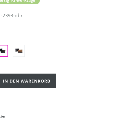
ertig 1-3 Werktage
T-2393-dbr
IN DEN WARENKORB
sten