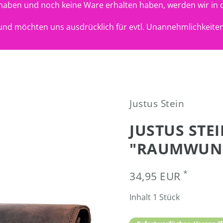
t haben und noch keine Ware erhalten haben, werden wir in 
nd möchten uns ausdrücklich für evtl. Unannehmlichkeiten
Justus Stein
JUSTUS STE
"RAUMWUND
*
34,95 EUR
Inhalt
1
Stück