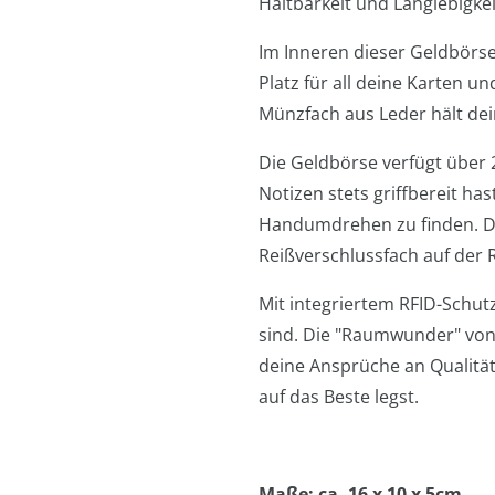
Haltbarkeit und Langlebigkei
Im Inneren dieser Geldbörse
Platz für all deine Karten u
Münzfach aus Leder hält dei
Die Geldbörse verfügt über 
Notizen stets griffbereit ha
Handumdrehen zu finden. Das
Reißverschlussfach auf der 
Mit integriertem RFID-Schut
sind. Die "Raumwunder" von J
deine Ansprüche an Qualität 
auf das Beste legst.
Maße: ca. 16 x 10 x 5cm