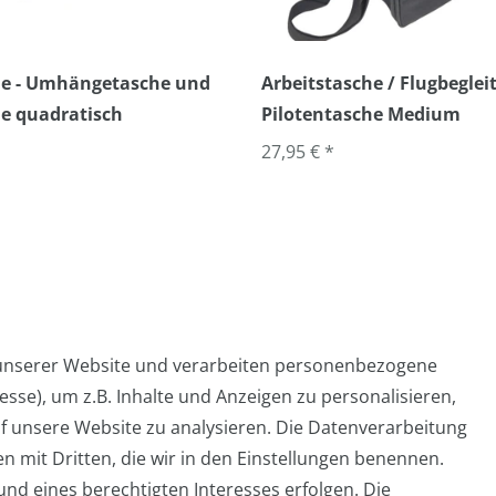
che - Umhängetasche und
Arbeitstasche / Flugbegleit
e quadratisch
Pilotentasche Medium
27,95 € *
 unserer Website und verarbeiten personenbezogene
sse), um z.B. Inhalte und Anzeigen zu personalisieren,
Widerrufs­formular
Impressum
Daten­schutz­er
f unsere Website zu analysieren. Die Datenverarbeitung
en mit Dritten, die wir in den Einstellungen benennen.
nd eines berechtigten Interesses erfolgen. Die