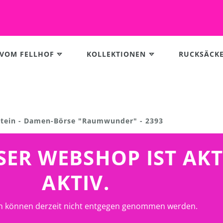
 VOM FELLHOF
KOLLEKTIONEN
RUCKSÄCK
Stein - Damen-Börse "Raumwunder" - 2393
UNSER WEBSHOP IST AK
AKTIV.
n können derzeit nicht entgegen genommen werden.