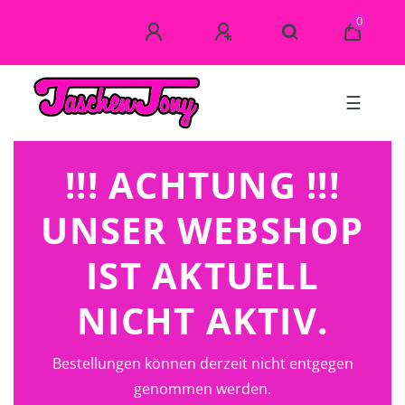
0
☰
!!! ACHTUNG !!!
UNSER WEBSHOP
IST AKTUELL
NICHT AKTIV.
Bestellungen können derzeit nicht entgegen
genommen werden.