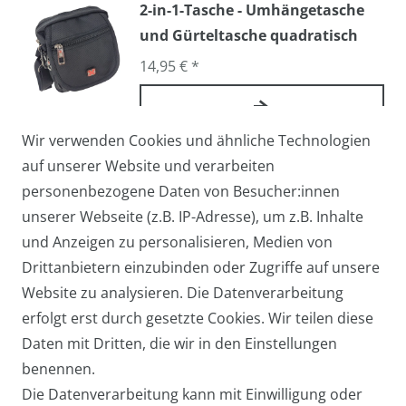
2-in-1-Tasche - Umhängetasche
und Gürteltasche quadratisch
14,95 € *
Wir verwenden Cookies und ähnliche Technologien
Arbeitstasche / Flugbegleiter /
auf unserer Website und verarbeiten
Pilotentasche Medium
personenbezogene Daten von Besucher:innen
27,95 € *
unserer Webseite (z.B. IP-Adresse), um z.B. Inhalte
und Anzeigen zu personalisieren, Medien von
Drittanbietern einzubinden oder Zugriffe auf unsere
Website zu analysieren. Die Datenverarbeitung
Arbeitstasche / Laptoptasche /
erfolgt erst durch gesetzte Cookies. Wir teilen diese
Umhängetasche Groß
Daten mit Dritten, die wir in den Einstellungen
39,95 € *
benennen.
Die Datenverarbeitung kann mit Einwilligung oder