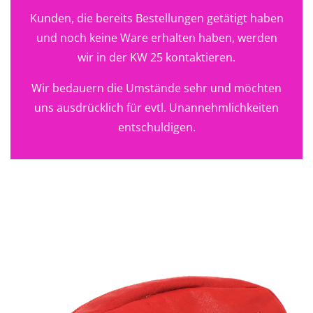
Kunden, die bereits Bestellungen getätigt haben
und noch keine Ware erhalten haben, werden
wir in der KW 25 kontaktieren.
Wir bedauern die Umstände sehr und möchten
uns ausdrücklich für evtl. Unannehmlichkeiten
entschuldigen.