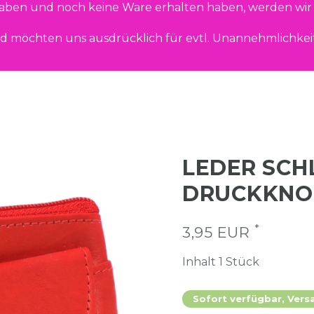
haben und noch keine Ware erhalten haben, werden wir 
d möchten uns ausdrücklich für evtl. Unannehmlichkei
LEDER SCH
DRUCKKNO
*
3,95 EUR
Inhalt
1
Stück
Sofort verfügbar, Vers