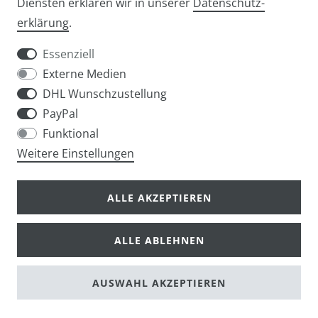
Diensten erklären wir in unserer
Daten­schutz­
Widerrufs­recht
Widerrufs­formular
erklärung
.
Essenziell
Externe Medien
DHL Wunschzustellung
Impressum
Daten­schutz­erklärung
AGB
PayPal
Funktional
Weitere Einstellungen
info@taschen-tony.de
ALLE AKZEPTIEREN
ALLE ABLEHNEN
© Copyright 2026 | Alle Rechte vorbehalten.
AUSWAHL AKZEPTIEREN