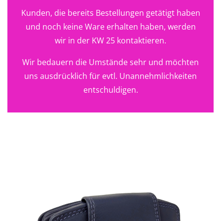
Kunden, die bereits Bestellungen getätigt haben
und noch keine Ware erhalten haben, werden
wir in der KW 25 kontaktieren.
Wir bedauern die Umstände sehr und möchten
uns ausdrücklich für evtl. Unannehmlichkeiten
entschuldigen.