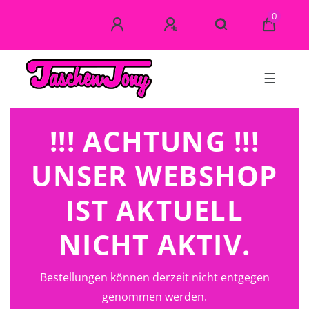
0
☰
!!! ACHTUNG !!!
UNSER WEBSHOP
IST AKTUELL
NICHT AKTIV.
Bestellungen können derzeit nicht entgegen
genommen werden.