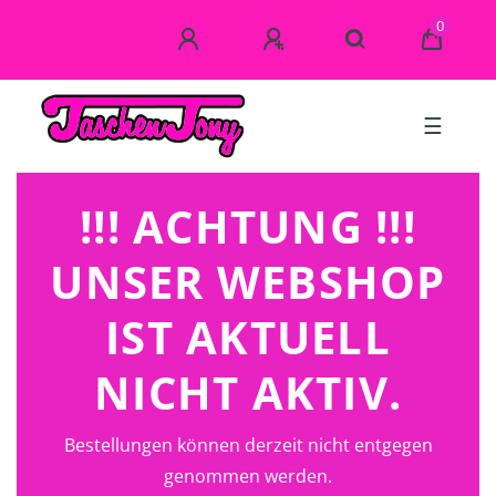
0
☰
!!! ACHTUNG !!!
UNSER WEBSHOP
IST AKTUELL
NICHT AKTIV.
Bestellungen können derzeit nicht entgegen
genommen werden.