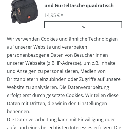
und Gürteltasche quadratisch
14,95 € *
Wir verwenden Cookies und ähnliche Technologien
Arbeitstasche / Flugbegleiter /
auf unserer Website und verarbeiten
Pilotentasche Medium
personenbezogene Daten von Besucher:innen
27,95 € *
unserer Webseite (z.B. IP-Adresse), um z.B. Inhalte
und Anzeigen zu personalisieren, Medien von
Drittanbietern einzubinden oder Zugriffe auf unsere
Website zu analysieren. Die Datenverarbeitung
Arbeitstasche / Laptoptasche /
erfolgt erst durch gesetzte Cookies. Wir teilen diese
Umhängetasche Groß
Daten mit Dritten, die wir in den Einstellungen
39,95 € *
benennen.
Die Datenverarbeitung kann mit Einwilligung oder
aufgrund eines berechtigten Interesses erfolgen. Die