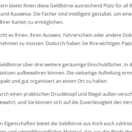
rn bietet Ihnen diese Geldbörse ausreichend Platz für all I
und Ausweise. Die Fächer sind intelligent gestaltet, um ein
 Ihrer Karten zu ermöglichen.
icht es Ihnen, Ihren Ausweis, Führerschein oder andere Do
 nehmen zu müssen. Dadurch haben Sie Ihre wichtigen Papie
Geldbörse über drei weitere geräumige Einschubfächer, in d
otizen aufbewahren können. Die vielseitige Aufteilung ermö
akt und gut organisiert an einem Ort zu halten.
durch einen praktischen Druckknopf und Riegel außen vers
ewahrt, und Sie können sich auf die Zuverlässigkeit des V
n Eigenschaften bietet die Geldbörse aus Kork auch zahlrei
ltiges und umweltfreundliches Material, das aus der Rinde d