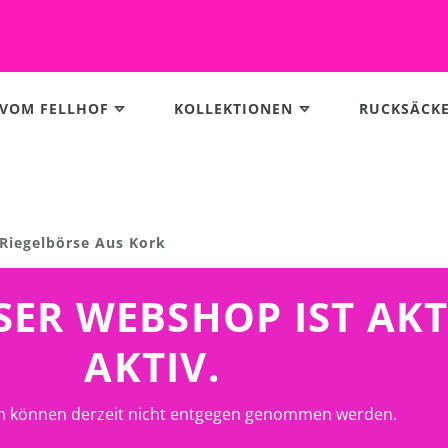
 VOM FELLHOF
KOLLEKTIONEN
RUCKSÄCK
Riegelbörse Aus Kork
UNSER WEBSHOP IST AK
AKTIV.
n können derzeit nicht entgegen genommen werden.